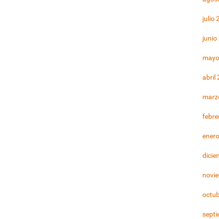
julio
junio
mayo
abril
marz
febre
ener
dicie
novi
octu
sept