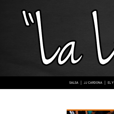
SALSA
JJ CARDONA
EL Y