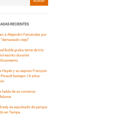
ADAS RECIENTES
can a Alejandro Fernández por
 “demasiado viejo”
el Bublé graba tema de trío
ol escrito durante
nfinamiento
 Hayek y su esposo François
-Pinault festejan 14 años
mor
a habla de su romance
Maluma
rady es expulsado de parque
ado en Tampa