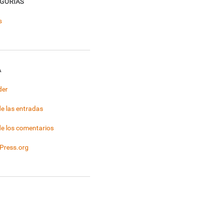
GORÍAS
s
A
der
e las entradas
e los comentarios
Press.org