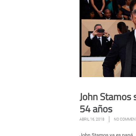
John Stamos s
54 años
ABRIL 16, 2018
NO COMMEN
John Stamos ya es papá.