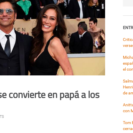
ENTR
Criti
verse
Micha
españ
el co
Salma
Henri
e convierte en papá a los
de a
Anitt
con 
TS
Tom B
cerr