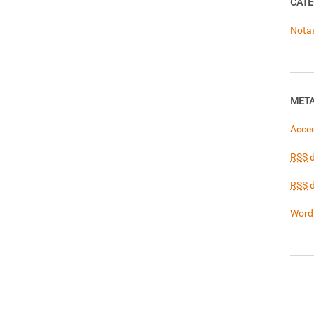
CATE
Nota
MET
Acce
RSS
d
RSS
d
Word