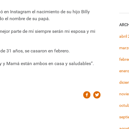
ó en Instagram el nacimiento de su hijo Billy
do el nombre de su papá.
ARCH
 mejor parte de mí siempre serán mi esposa y mi
abril
marz
de 31 años, se casaron en febrero.
febre
illy y Mamá están ambos en casa y saludables”.
ener
dicie
novi
octu
sept
agos