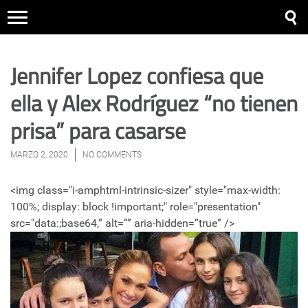
Jennifer Lopez confiesa que
ella y Alex Rodríguez “no tienen
prisa” para casarse
MARZO 2, 2020
NO COMMENTS
<img class="i-amphtml-intrinsic-sizer" style="max-width:
100%; display: block !important;" role="presentation"
src="data:;base64,” alt=”” aria-hidden=”true” />