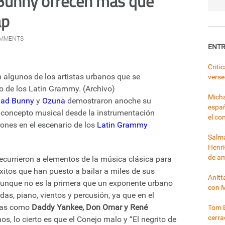
Bunny ofrecen más que
ap
OMMENTS
ENTR
Criti
algunos de los artistas urbanos que se
verse
io de los Latin Grammy. (Archivo)
Micha
ad Bunny
y
Ozuna
demostraron anoche su
españ
 concepto musical desde la instrumentación
el co
ones en el escenario de los
Latin Grammy
Salma
Henri
de a
ecurrieron a elementos de la música clásica para
éxitos que han puesto a bailar a miles de sus
Anitt
Aunque no es la primera que un exponente urbano
con 
das, piano, vientos y percusión, ya que en el
uras como
Daddy Yankee, Don Omar y René
Tom B
cerr
s, lo cierto es que el Conejo malo y “El negrito de