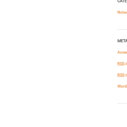
CATE
Nota
MET
Acce
RSS
d
RSS
d
Word