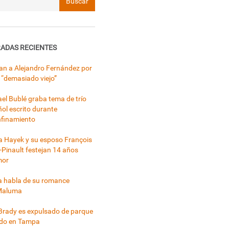
ADAS RECIENTES
can a Alejandro Fernández por
 “demasiado viejo”
el Bublé graba tema de trío
ol escrito durante
nfinamiento
 Hayek y su esposo François
-Pinault festejan 14 años
mor
a habla de su romance
Maluma
rady es expulsado de parque
ado en Tampa