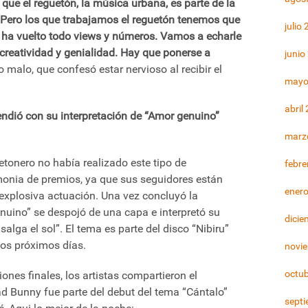
 que el reguetón, la música urbana, es parte de la
. Pero los que trabajamos el reguetón tenemos que
julio
se ha vuelto todo views y números. Vamos a echarle
e creatividad y genialidad. Hay que ponerse a
junio
 malo, que confesó estar nervioso al recibir el
mayo
abril
endió con su interpretación de “Amor genuino”
marz
tonero no había realizado este tipo de
febre
onia de premios, ya que sus seguidores están
ener
xplosiva actuación. Una vez concluyó la
nuino” se despojó de una capa e interpretó su
dicie
alga el sol”. El tema es parte del disco “Nibiru”
los próximos días.
novi
octu
nes finales, los artistas compartieron el
ad Bunny fue parte del debut del tema “Cántalo”
sept