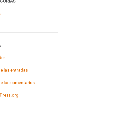
GORÍAS
s
A
der
e las entradas
e los comentarios
Press.org