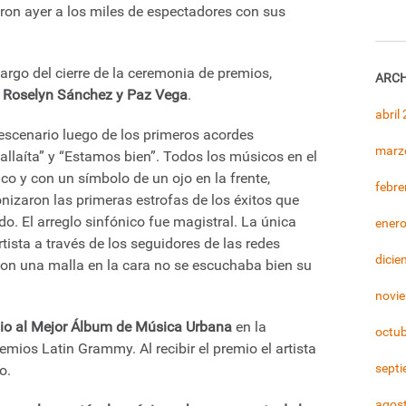
eron ayer a los miles de espectadores con sus
argo del cierre de la ceremonia de premios,
ARCH
, Roselyn Sánchez y Paz Vega
.
abril
escenario luego de los primeros acordes
marz
Callaíta” y “Estamos bien”. Todos los músicos en el
co y con un símbolo de un ojo en la frente,
febre
onizaron las primeras estrofas de los éxitos que
o. El arreglo sinfónico fue magistral. La única
ener
artista a través de los seguidores de las redes
dicie
 con una malla en la cara no se escuchaba bien su
novi
io al Mejor Álbum de Música Urbana
en la
octu
emios Latin Grammy. Al recibir el premio el artista
sept
o.
agos