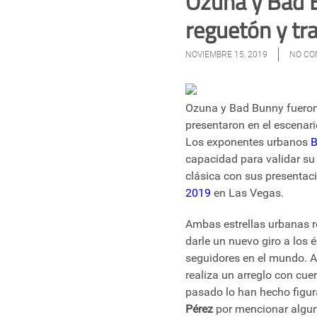
Ozuna y Bad 
reguetón y tr
NOVIEMBRE 15, 2019
NO C
Ozuna y Bad Bunny fueron 
presentaron en el escenar
Los exponentes urbanos
B
capacidad para validar su
clásica con sus presentaci
2019
en Las Vegas.
Ambas estrellas urbanas r
darle un nuevo giro a los 
seguidores en el mundo. 
realiza un arreglo con cuer
pasado lo han hecho fig
Pérez
por mencionar alguno