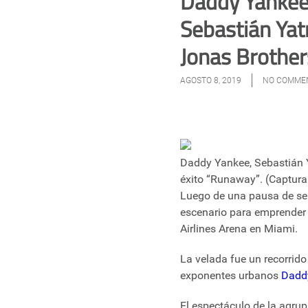
Daddy Yankee,
Sebastián Yat
Jonas Brother
AGOSTO 8, 2019
NO COMME
Daddy Yankee, Sebastián Y
éxito “Runaway”. (Captura
Luego de una pausa de sei
escenario para emprender 
Airlines Arena en Miami.
La velada fue un recorrido
exponentes urbanos
Dadd
El espectáculo de la agrup