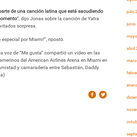
parte de una canción latina que está sacudiendo
julio
 momento
“, dijo Jonas sobre la canción de Yatra
junio
vitados sorpresa.
mayo
especial por Miami!”, ripostó.
abril
la voz de “Me gusta” compartió un vídeo en las
camerinos del American Airlines Arena en Miami en
marz
 amistad y camaradería entre Sebastián, Daddy
febre
ia)
ener
dicie
novi
octu
sept