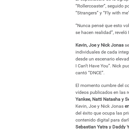
“Rollercoaster”, seguido p
“Strangers” y “Fly with me”
“Nunca pensé que esto vol
se hacen realidad”, reveló
Kevin, Joe y Nick Jonas
se
individuales de cada integ
desde un escenario elevado
I Can’t Have You”. Nick pu
cantó “DNCE”.
El momento cumbre del con
vídeos publicados en las r
Yankee, Natti Natasha y S
Kevin, Joe y Nick Jonas
en
del éxito que ocupa las pr
contenido digital para dar
Sebastian Yatra y Daddy Y