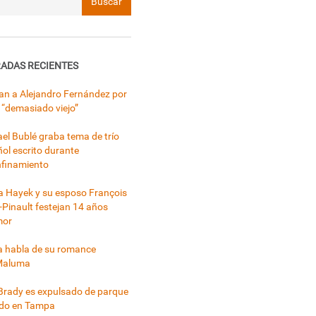
ADAS RECIENTES
can a Alejandro Fernández por
 “demasiado viejo”
el Bublé graba tema de trío
ol escrito durante
nfinamiento
 Hayek y su esposo François
-Pinault festejan 14 años
mor
a habla de su romance
Maluma
rady es expulsado de parque
ado en Tampa