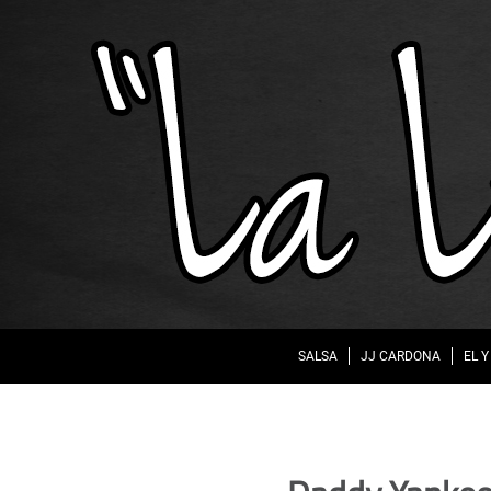
SALSA
JJ CARDONA
EL Y