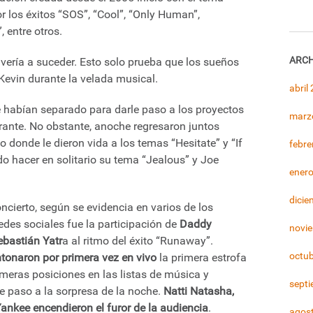
or los éxitos “SOS”, “Cool”, “Only Human”,
, entre otros.
ARCH
vería a suceder. Esto solo prueba que los sueños
 Kevin durante la velada musical.
abril
 habían separado para darle paso a los proyectos
marz
rante. No obstante, anoche regresaron juntos
 donde le dieron vida a los temas “Hesitate” y “If
febre
do hacer en solitario su tema “Jealous” y Joe
ener
dicie
cierto, según se evidencia en varios de los
edes sociales fue la participación de
Daddy
novi
ebastián Yatr
a al ritmo del éxito “Runaway”.
octu
tonaron por primera vez en vivo
la primera estrofa
imeras posiciones en las listas de música y
sept
le paso a la sorpresa de la noche.
Natti Natasha,
ankee encendieron el furor de la audiencia
.
agos