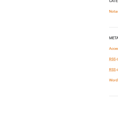
CATE
Nota
MET
Acce
RSS
d
RSS
d
Word