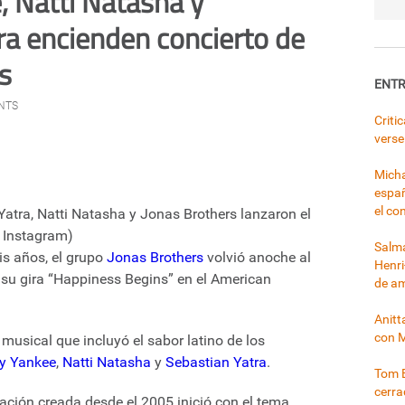
 Natti Natasha y
ra encienden concierto de
s
ENTR
NTS
Criti
verse
Micha
españ
el co
atra, Natti Natasha y Jonas Brothers lanzaron el
 Instagram)
Salma
s años, el grupo
Jonas Brothers
volvió anoche al
Henri
su gira “Happiness Begins” en el American
de a
Anitt
con 
 musical que incluyó el sabor latino de los
y Yankee
,
Natti Natasha
y
Sebastian Yatra
.
Tom B
cerr
ación creada desde el 2005 inició con el tema