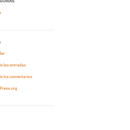
GORÍAS
s
A
der
e las entradas
e los comentarios
Press.org