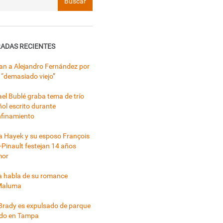
ADAS RECIENTES
can a Alejandro Fernández por
 “demasiado viejo”
el Bublé graba tema de trío
ol escrito durante
nfinamiento
 Hayek y su esposo François
-Pinault festejan 14 años
mor
a habla de su romance
Maluma
rady es expulsado de parque
ado en Tampa