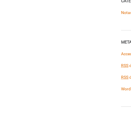
CATE
Nota
MET
Acce
RSS
d
RSS
d
Word