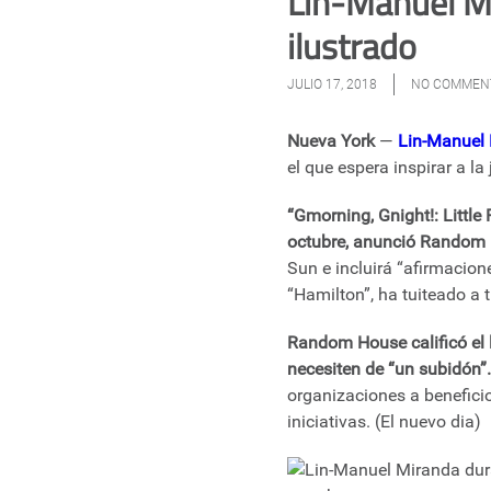
Lin-Manuel Mi
ilustrado
JULIO 17, 2018
NO COMMEN
Nueva York
—
Lin-Manuel
el que espera inspirar a la
“Gmorning, Gnight!: Little
octubre, anunció Random 
Sun e incluirá “afirmacio
“Hamilton”, ha tuiteado a 
Random House calificó el 
necesiten de “un subidón”.
organizaciones a beneficio
iniciativas. (El nuevo dia)