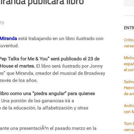
randa publicará libro
TS
ENTR
 Miranda
está trabajando en un libro ilustrado con
Criti
 juventud.
verse
Micha
 Pep Talks for Me & You” será publicado el 23 de
españ
House el martes.
El libro será ilustrado por Jonny
el co
nes” que Miranda, creador del musical de Broadway
través de los años.
Salma
Henri
libro como una “piedra angular” para quienes
de a
Una porción de las ganancias irá a
Anitt
 de la educación, la alfabetización y otras
con 
Tom B
cerr