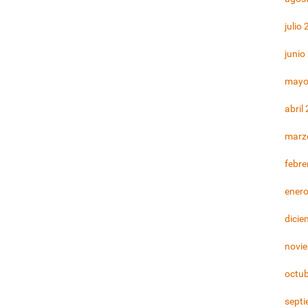
julio
junio
mayo
abril
marz
febre
ener
dicie
novi
octu
sept