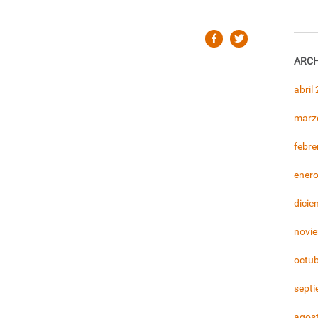
ARCH
abril
marz
febre
ener
dicie
novi
octu
sept
agos