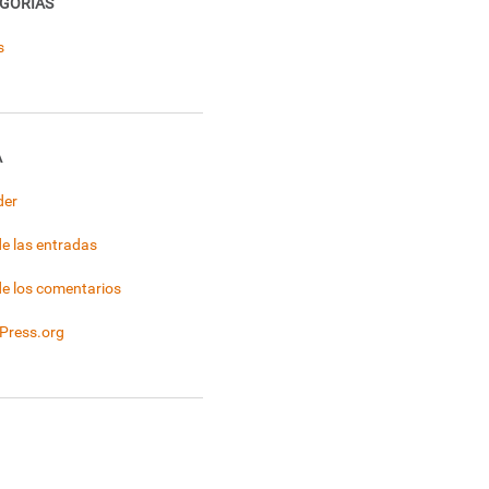
GORÍAS
s
A
der
e las entradas
e los comentarios
Press.org