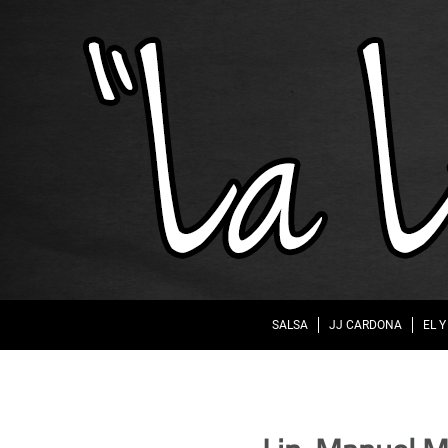
SALSA
JJ CARDONA
EL Y