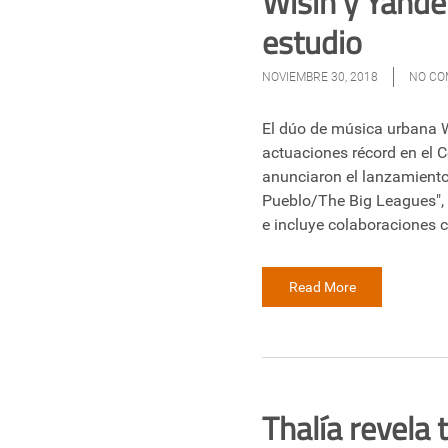
Wisin y Yande
estudio
NOVIEMBRE 30, 2018
NO C
El dúo de música urbana W
actuaciones récord en el C
anunciaron el lanzamient
Pueblo/The Big Leagues", q
e incluye colaboraciones
Read More
Thalía revela 