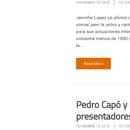
NOVIEMBRE 19, 2018
NO C
Jennifer Lopez ya afirmó q
comer, pero la actriz y c
para sus actuaciones inten
consume menos de 1500 cal
la…
Read More
Pedro Capó y
presentadore
NOVIEMBRE 13, 2018
NO C