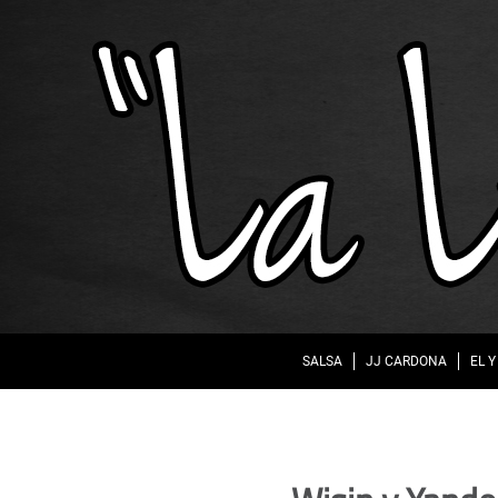
SALSA
JJ CARDONA
EL Y