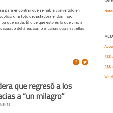
CATE
asa para encontrar que se había convertido en
Nota
 publicó una foto devastadora el domingo,
bu quemada. Él dice que esto es lo que vino a
evacuado del área, como muchas otras estrellas
MET
Acce
RSS
d
RSS
d
Word
dera que regresó a los
acias a “un milagro”
MMENTS