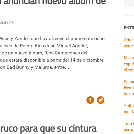
l anuncian nuevo álbum de
OMMENTS
ENTR
isin y Yandel, que hoy ofrecen el primero de ocho
Criti
oliseo de Puerto Rico José Miguel Agrelot,
verse
o de un nuevo álbum, "Los Campeones del
Micha
ue estará disponible a partir del 14 de diciembre
españ
 con Bad Bunny y Maluma, entre…
el co
Salma
Henri
de a
Anitt
con 
truco para que su cintura
Tom B
cerr