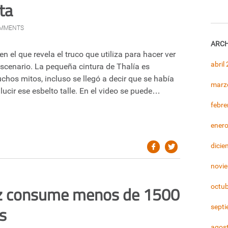
ta
OMMENTS
ARCH
en el que revela el truco que utiliza para hacer ver
abril
escenario. La pequeña cintura de Thalía es
hos mitos, incluso se llegó a decir que se había
marz
lucir ese esbelto talle. En el video se puede…
febre
ener
dicie
novi
ez consume menos de 1500
octu
as
sept
agos