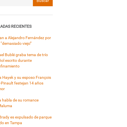
ADAS RECIENTES
can a Alejandro Fernández por
 “demasiado viejo”
el Bublé graba tema de trío
ol escrito durante
nfinamiento
 Hayek y su esposo François
-Pinault festejan 14 años
mor
a habla de su romance
Maluma
rady es expulsado de parque
ado en Tampa