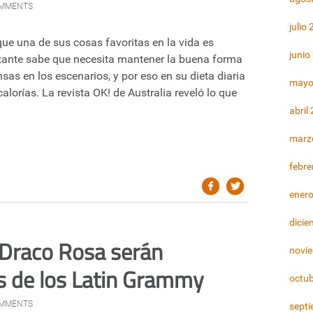
OMMENTS
julio
ue una de sus cosas favoritas en la vida es
junio
antante sabe que necesita mantener la buena forma
sas en los escenarios, y por eso en su dieta diaria
mayo
orías. La revista OK! de Australia reveló lo que
abril
marz
febre
ener
dicie
 Draco Rosa serán
novi
s de los Latin Grammy
octu
OMMENTS
sept