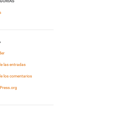
GORÍAS
s
A
der
e las entradas
e los comentarios
Press.org